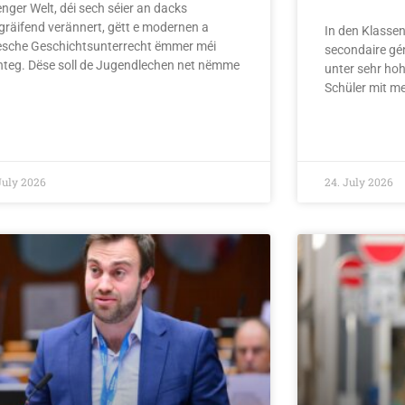
nger Welt, déi sech séier an dacks
fgräifend verännert, gëtt e modernen a
In den Klasse
tesche Geschichtsunterrecht ëmmer méi
secondaire gén
hteg. Dëse soll de Jugendlechen net nëmme
unter sehr ho
Schüler mit m
D MORE »
READ MORE »
July 2026
24. July 2026