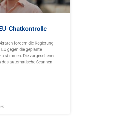
EU-Chatkontrolle
kraten fordern die Regierung
r EU gegen die geplante
 zu stimmen. Die vorgesehenen
n das automatische Scannen
025