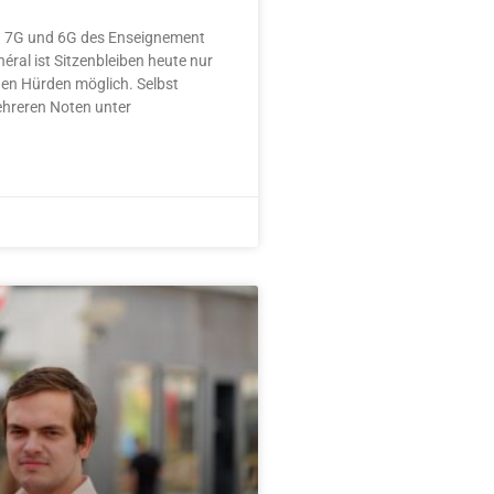
n 7G und 6G des Enseignement
éral ist Sitzenbleiben heute nur
hen Hürden möglich. Selbst
ehreren Noten unter