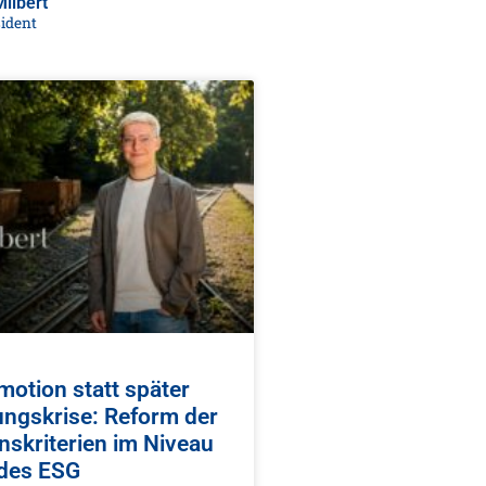
ilbert
sident
motion statt später
ungskrise: Reform der
skriterien im Niveau
 des ESG