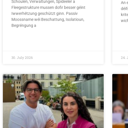
Schoulen, Verwaltungen, Spideeler a
An e
Fleegestrukture mussen dofir besser géint
déi
Iwwerhëtzung geschützt ginn. Passiv
kri
Moossname wéi Beschattung, Isolatioun,
wic
Begréngung a
REA
READ MORE »
30. July 2026
24. 