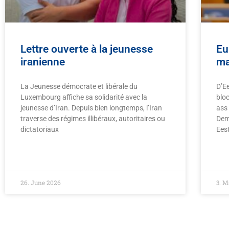
Lettre ouverte à la jeunesse
Eu
iranienne
ma
La Jeunesse démocrate et libérale du
D’E
Luxembourg affiche sa solidarité avec la
blo
jeunesse d’Iran. Depuis bien longtemps, l’Iran
ass
traverse des régimes illibéraux, autoritaires ou
Dem
dictatoriaux
Ees
READ MORE »
REA
26. June 2026
3. 