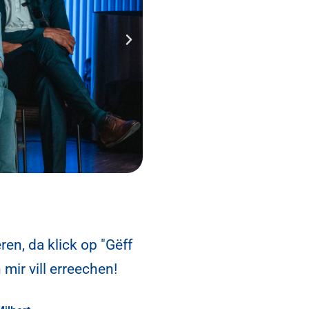
en, da klick op "Gëff
r vill erreechen!