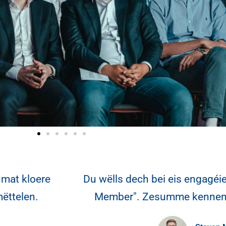
 mat kloere
Du wëlls dech bei eis engagéier
ëttelen.
Member". Zesumme kennen mi