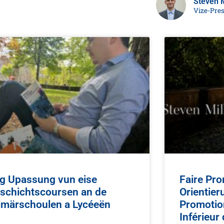
Steven M
Vize-Pre
g Upassung vun eise
Faire Pro
schichtscoursen an de
Orientier
imärschoulen a Lycéeën
Promotion
Inférieur