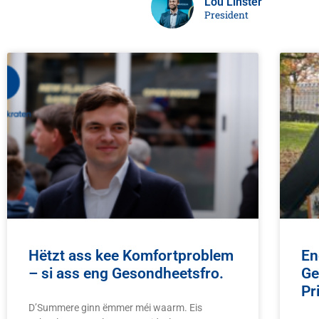
Lou Linster
President
Hëtzt ass kee Komfortproblem
En
– si ass eng Gesondheetsfro.
Ge
Pr
D’Summere ginn ëmmer méi waarm. Eis