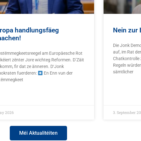
ropa handlungsfäeg
Nein zur 
achen!
Die Jonk Demo
auf, im Rat de
estëmmegkeetsreegel am Europäesche Rot
Chatkontrolle
ckéiert zënter Jore wichteg Reformen. D’Zäit
Regeln würde
 komm, fir dat ze änneren. D‘Jonk
sämtlicher
okraten fuerderen:
En Enn vun der
tëmmegkeet
READ MORE »
D MORE »
May 2026
3. September 2
Méi Aktualitéiten