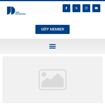
GËFF MEMBER