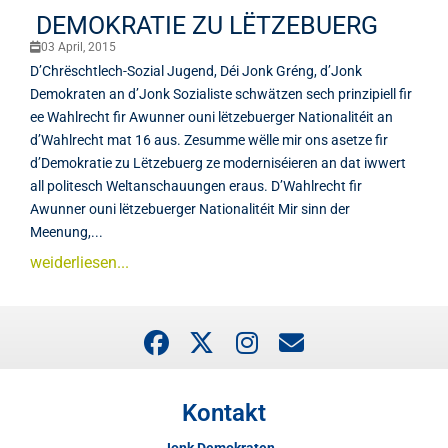
DEMOKRATIE ZU LËTZEBUERG
03 April, 2015
D’Chrëschtlech-Sozial Jugend, Déi Jonk Gréng, d’Jonk
Demokraten an d’Jonk Sozialiste schwätzen sech prinzipiell fir
ee Wahlrecht fir Awunner ouni lëtzebuerger Nationalitéit an
d’Wahlrecht mat 16 aus. Zesumme wëlle mir ons asetze fir
d’Demokratie zu Lëtzebuerg ze moderniséieren an dat iwwert
all politesch Weltanschauungen eraus. D’Wahlrecht fir
Awunner ouni lëtzebuerger Nationalitéit Mir sinn der
Meenung,...
weiderliesen...
Kontakt