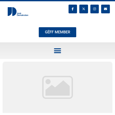
GËFF MEMBER