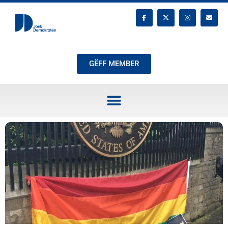
GËFF MEMBER