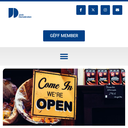
GËFF MEMBER