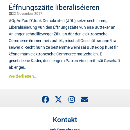
Ëffnungszäite liberaliséieren
22 November, 2017
#OpAnZou D’Jonk Demokraten (JDL) setze sech fir eng
Liberaliséierung vun den Ëffnungszäite vun eise Butteker an.
An enger schnelllieweger Zäit, an där den elektronesche
Commerce ëmmer méi zouhëlt, misst all Geschäftsmann/fra
selwer d’Recht hunn ze bestëmme wéini säi Buttek op huet fir
kënne mam elektronesche Commerce matzehalen. E
gesetzleche Kader, deen engem Patron virschreift säi Geschäft
ab enger...
weiderliesen...
Kontakt