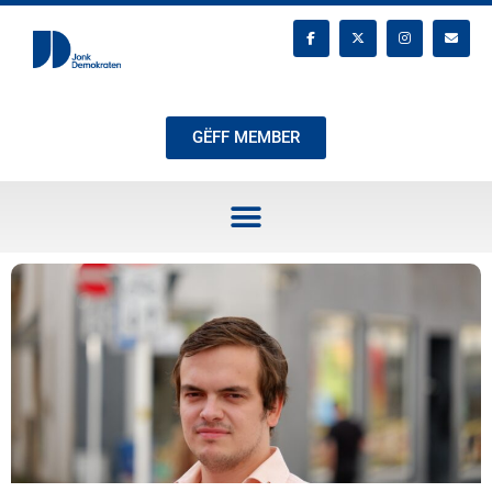
GËFF MEMBER