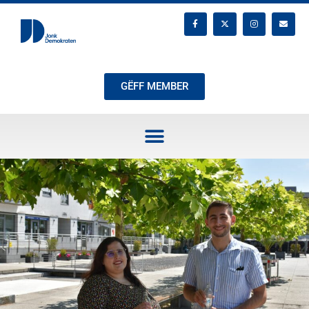
GËFF MEMBER