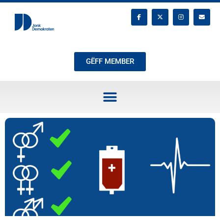
GËFF MEMBER