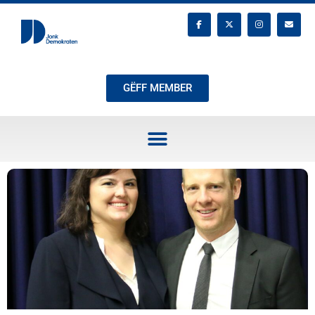
GËFF MEMBER