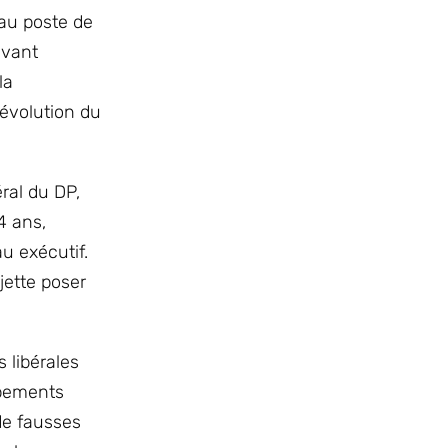
 au poste de
avant
la
’évolution du
ral du DP,
4 ans,
u exécutif.
jette poser
s libérales
oppements
de fausses