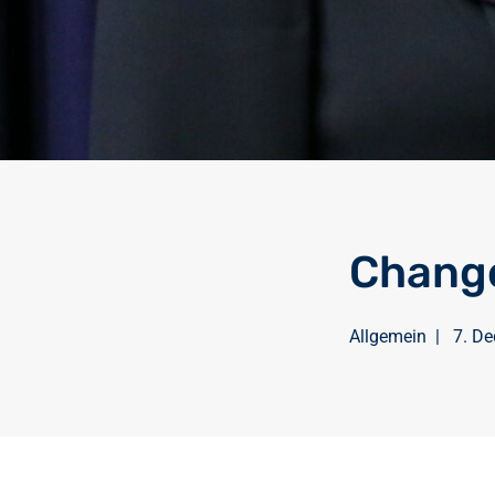
Change
Allgemein
|
7. D