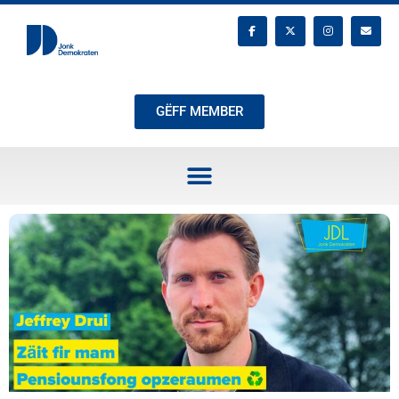
GËFF MEMBER