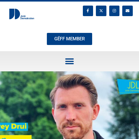
GËFF MEMBER