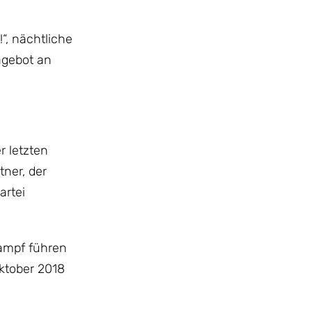
“, nächtliche
ngebot an
r letzten
ner, der
artei
ampf führen
ktober 2018