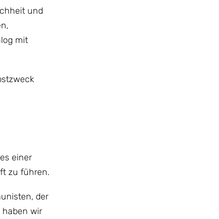
ichheit und
n,
log mit
bstzweck
es einer
t zu führen.
unisten, der
 haben wir