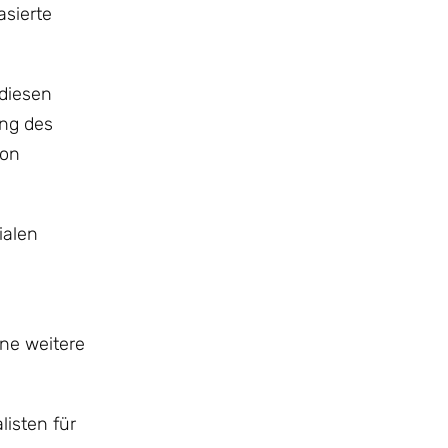
sierte
 diesen
ng des
von
ialen
ne weitere
isten für