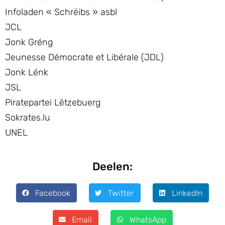
Infoladen « Schréibs » asbl
JCL
Jonk Gréng
Jeunesse Démocrate et Libérale (JDL)
Jonk Lénk
JSL
Piratepartei Lëtzebuerg
Sokrates.lu
UNEL
Deelen:
Facebook
Twitter
LinkedIn
Email
WhatsApp