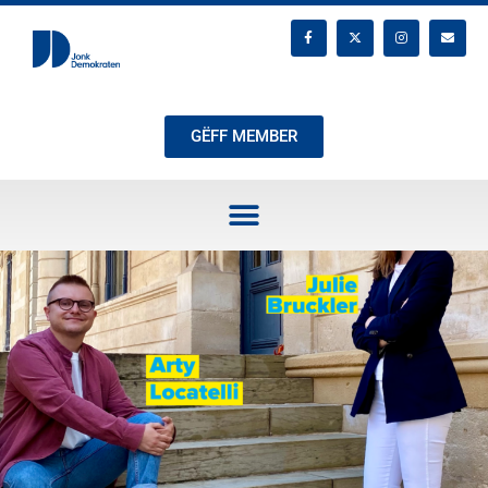
GËFF MEMBER