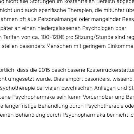
t und nicht alle Störungen im kostenfreien Bereich abged
t nicht und auch spezifische Therapien, die mitunter üb
em Rahmen oft aus Personalmangel oder mangelnder Res
 später an einen niedergelassenen Psychologen oder
 Tarifen von ca. 100-120€ pro Sitzung/Stunde sind re
d, stellen besonders Menschen mit geringem Einkommen
rtlich, dass die 2015 beschlossene Kostenrückerstatt
ht umgesetzt wurde. Dies empört besonders, wissend,
 Psychotherapie bei vielen psychischen Anliegen und S
bene Psychopharmaka sein kann. Vorderholzer und Bar
ine längerfristige Behandlung durch Psychotherapie ode
 reinen Behandlung durch Psychopharmaka bei nicht-