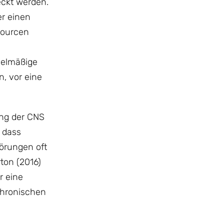
eckt werden.
er einen
sourcen
gelmäßige
, vor eine
ung der CNS
 dass
törungen oft
ton (2016)
r eine
chronischen