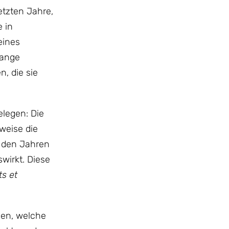
etzten Jahre,
 in
eines
lange
, die sie
elegen: Die
weise die
n den Jahren
wirkt. Diese
s et
sen, welche