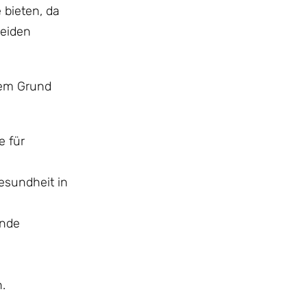
 bieten, da
meiden
sem Grund
e für
esundheit in
ende
.