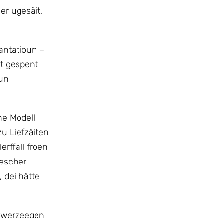
er ugesäit,
antatioun –
t gespent
 un
he Modell
zu Liefzäiten
erffall froen
tescher
, dei hätte
iwwerzeegen