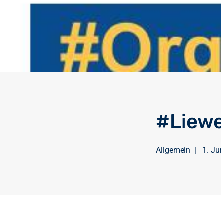
#Liew
Allgemein
|
1. J