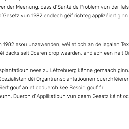
er der Meenung, dass d´Santé de Problem vun der fals
esetz vun 1982 endlech géif richteg applizéiert ginn.
n 1982 esou unzewenden, wéi et och an de legalen Text
 déi dacks seit Joeren drop waarden, endlech een neit 
nsplantatioun nees zu Lëtzebuerg kënne gemaach ginn.
 Spezialisten déi Organtransplantatiounen duerchféiere
éiert gouf an et doduerch kee Besoin gouf fir
e hunn. Duerch d´Applikatioun vun deem Gesetz kéint o