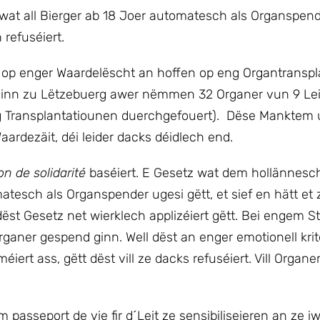
at all Bierger ab 18 Joer automatesch als Organspend
 refuséiert.
 op enger Waardelëscht an hoffen op eng Organtranspl
sinn zu Lëtzebuerg awer nëmmen 32 Organer vun 9 Lei
g Transplantatiounen duerchgefouert). Dëse Manktem
Waardezäit, déi leider dacks déidlech end.
n de solidarité
baséiert. E Gesetz wat dem hollännesc
matesch als Organspender ugesi gëtt, et sief en hätt et 
ëst Gesetz net wierklech applizéiert gëtt. Bei engem Sti
rganer gespend ginn. Well dëst an enger emotionell kri
iert ass, gëtt dëst vill ze dacks refuséiert. Vill Organer
asseport de vie fir d´Leit ze sensibiliseieren an ze 