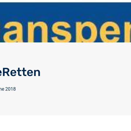
eRetten
une 2018