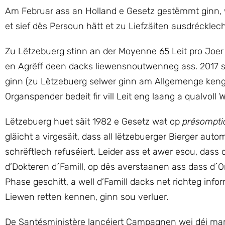
Am Februar ass an Holland e Gesetz gestëmmt ginn, w
et sief dës Persoun hätt et zu Liefzäiten ausdrécklech
Zu Lëtzebuerg stinn an der Moyenne 65 Leit pro Joer
en Agrëff deen dacks liewensnoutwenneg ass. 2017 
ginn (zu Lëtzebuerg selwer ginn am Allgemenge ken
Organspender bedeit fir vill Leit eng laang a qualvoll 
Lëtzebuerg huet säit 1982 e Gesetz wat op
présomptio
gläicht a virgesäit, dass all lëtzebuerger Bierger auto
schrëftlech refuséiert. Leider ass et awer esou, dass d
d’Dokteren d´Famill, op dës averstaanen ass dass d´O
Phase geschitt, a well d’Famill dacks net richteg informé
Liewen retten kennen, ginn sou verluer.
De Santésministère lancéiert Campagnen wei déi mam p