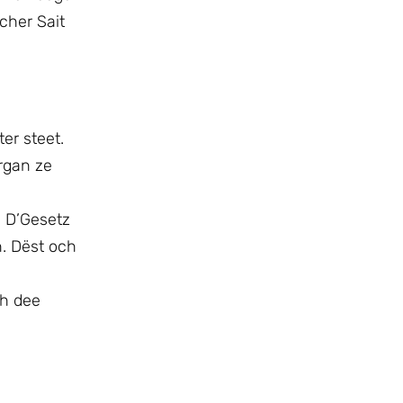
cher Sait
er steet.
Organ ze
 D’Gesetz
n. Dëst och
ch dee