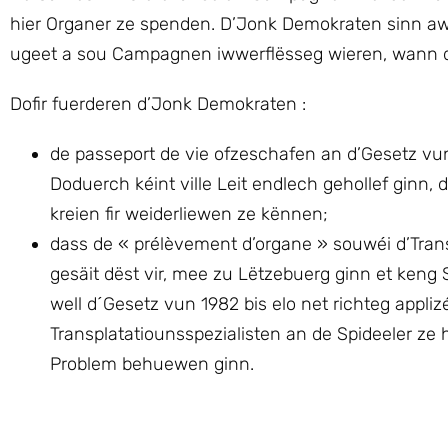
hier Organer ze spenden. D’Jonk Demokraten sinn aw
ugeet a sou Campagnen iwwerflësseg wieren, wann d´G
Dofir fuerderen d’Jonk Demokraten :
de passeport de vie ofzeschafen an d’Gesetz vu
Doduerch kéint ville Leit endlech gehollef ginn,
kreien fir weiderliewen ze kënnen;
dass de « prélèvement d’organe » souwéi d’Tra
gesäit dëst vir, mee zu Lëtzebuerg ginn et keng
well d´Gesetz vun 1982 bis elo net richteg appliz
Transplatatiounsspezialisten an de Spideeler z
Problem behuewen ginn.