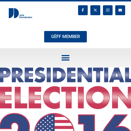
GËFF MEMBER