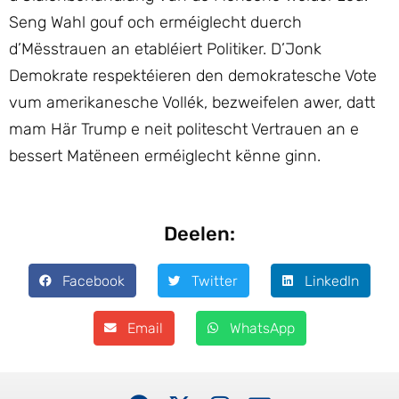
Seng Wahl gouf och erméiglecht duerch
d’Mësstrauen an etabléiert Politiker. D’Jonk
Demokrate respektéieren den demokratesche Vote
vum amerikanesche Vollék, bezweifelen awer, datt
mam Här Trump e neit politescht Vertrauen an e
bessert Matëneen erméiglecht kënne ginn.
Deelen:
Facebook
Twitter
LinkedIn
Email
WhatsApp