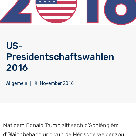
US-
Presidentschaftswahlen
2016
Allgemein
|
9. November 2016
Mat dem Donald Trump zitt sech d’Schléng ëm
d’Gläichbehandlung vun de Mënsche weider zou.