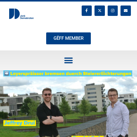
GËFF MEMBER