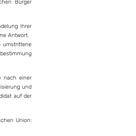
schen Bürger
delung ihrer
ame Antwort.
 umstrittene
itbestimmung
 nach einer
lisierung und
didat auf der
schen Union: