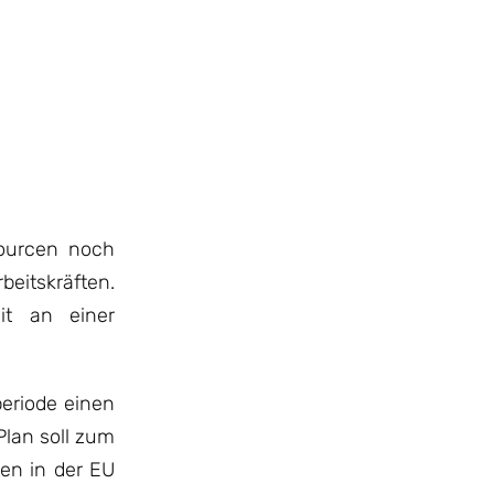
sourcen noch
eitskräften.
it an einer
periode einen
Plan soll zum
en in der EU