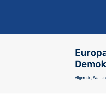
Europ
Demok
Allgemein
,
Wahlpr