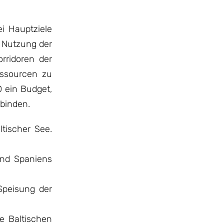
i Hauptziele
d Nutzung der
rridoren der
essourcen zu
D ein Budget,
rbinden.
ltischer See.
und Spaniens
 Speisung der
ie Baltischen