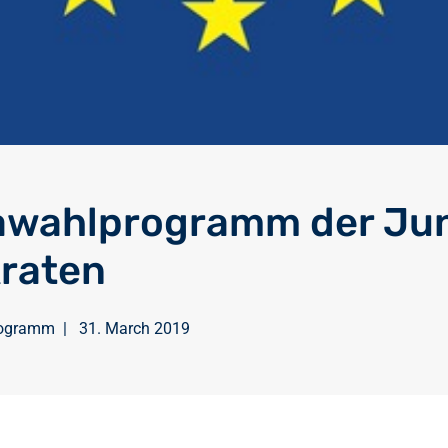
awahlprogramm der Ju
raten
ogramm
|
31. March 2019