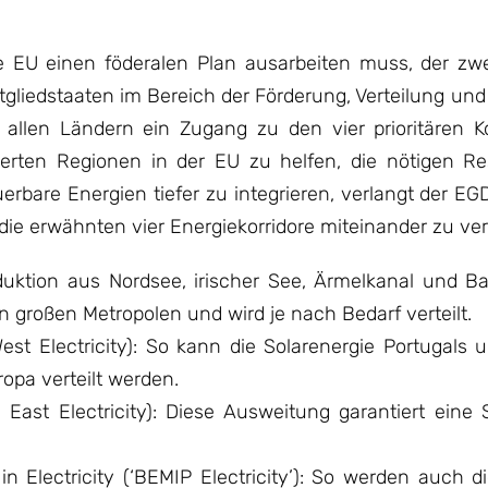
 EU einen föderalen Plan ausarbeiten muss, der zwe
 Mitgliedstaaten im Bereich der Förderung, Verteilung un
allen Ländern ein Zugang zu den vier prioritären Ko
ierten Regionen in der EU zu helfen, die nötigen R
rbare Energien tiefer zu integrieren, verlangt der EG
ie erwähnten vier Energiekorridore miteinander zu ve
uktion aus Nordsee, irischer See, Ärmelkanal und Ba
 in großen Metropolen und wird je nach Bedarf verteilt.
st Electricity): So kann die Solarenergie Portugals 
opa verteilt werden.
I East Electricity): Diese Ausweitung garantiert eine
n Electricity (‘BEMIP Electricity’): So werden auch d